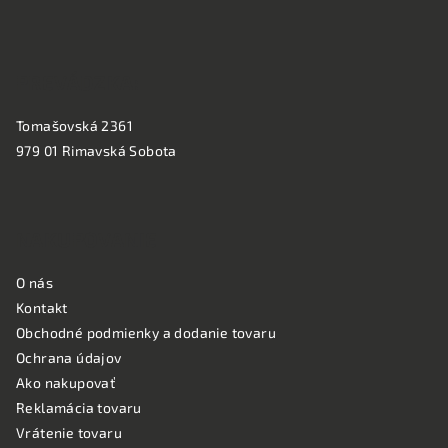
e
PREVÁDZKA:
Tomašovská 2361
979 01 Rimavská Sobota
NAKUPOVANIE
O nás
Kontakt
Obchodné podmienky a dodanie tovaru
Ochrana údajov
Ako nakupovať
Reklamácia tovaru
Vrátenie tovaru