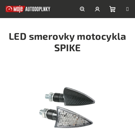
Prejsť
na
obsah
Nákupn
Hľadať
Prihlásenie
LED smerovky motocykla
košík
SPIKE