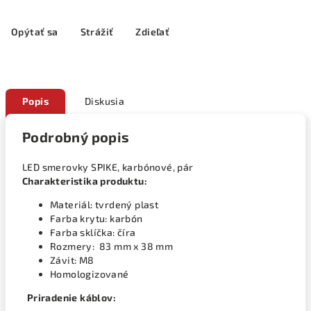
Opýtať sa
Strážiť
Zdieľať
Popis
Diskusia
Podrobný popis
LED smerovky SPIKE, karbónové, pár
Charakteristika produktu:
Materiál: tvrdený plast
Farba krytu: karbón
Farba sklíčka: číra
Rozmery: 83 mm x 38 mm
Závit: M8
Homologizované
Priradenie káblov: