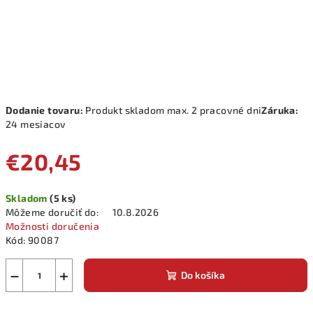
Dodanie tovaru:
Produkt skladom max. 2 pracovné dni
Záruka:
24 mesiacov
€20,45
Jednotková
Skladom
(5 ks)
cena:
Môžeme doručiť do:
10.8.2026
Možnosti doručenia
Kód:
90087
−
+
Do košíka