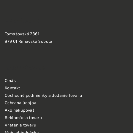
e
PREVÁDZKA:
Tomašovská 2361
979 01 Rimavská Sobota
NAKUPOVANIE
O nás
Kontakt
Obchodné podmienky a dodanie tovaru
Ochrana údajov
Ako nakupovať
Reklamácia tovaru
Vrátenie tovaru
Moje objednávky