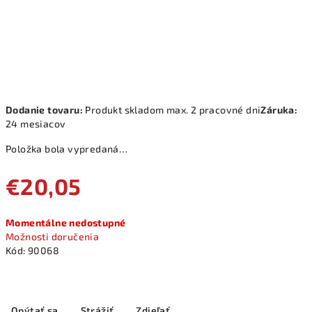
Dodanie tovaru:
Produkt skladom max. 2 pracovné dni
Záruka:
24 mesiacov
Položka bola vypredaná…
€20,05
Jednotková
Momentálne nedostupné
cena:
Možnosti doručenia
Kód:
90068
Opýtať sa
Strážiť
Zdieľať