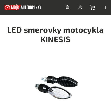
Prejsť
na
obsah
Nákupn
Hľadať
Prihlásenie
LED smerovky motocykla
košík
KINESIS