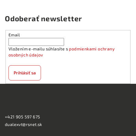
Odoberať newsletter
Email
Vložením e-mailu súhlasíte s
podmienkami ochrany
osobných údajov
Prihlásiť sa
Z
á
KONTAKT:
p
ä
+421 905 597 675
t
dualexvt@rsnet.sk
i