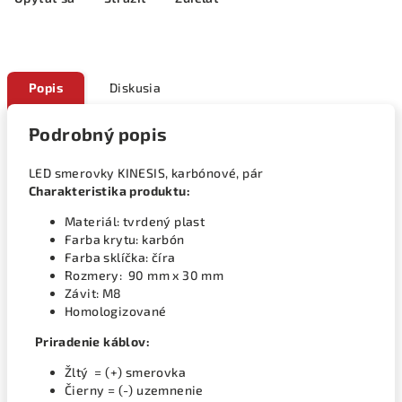
Popis
Diskusia
Podrobný popis
LED smerovky KINESIS, karbónové, pár
Charakteristika produktu:
Materiál: tvrdený plast
Farba krytu: karbón
Farba sklíčka: číra
Rozmery: 90 mm x 30 mm
Závit: M8
Homologizované
Priradenie káblov:
Žltý = (+) smerovka
Čierny = (-) uzemnenie