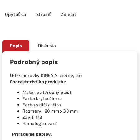
Opýtať sa
Strážiť
Zdieľať
Popis
Diskusia
Podrobný popis
LED smerovky KINESIS, čierne, pár
Charakteristika produktu:
Materiál: tvrdený plast
Farba krytu: čierna
Farba sklíčka: číra
Rozmery: 90 mm x 30 mm
Závit: M8
Homologizované
Priradenie káblov: