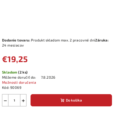
Dodanie tovaru:
Produkt skladom max. 2 pracovné dni
Záruka:
24 mesiacov
€19,25
Jednotková
Skladom
(2 ks)
cena:
Môžeme doručiť do:
7.8.2026
Možnosti doručenia
Kód:
90069
−
+
Do košíka