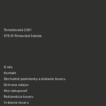
e
PREVÁDZKA:
Tomašovská 2361
979 01 Rimavská Sobota
NAKUPOVANIE
O nás
Kontakt
Obchodné podmienky a dodanie tovaru
Ochrana údajov
Ako nakupovať
Reklamácia tovaru
Vrátenie tovaru