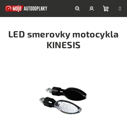
Prejsť
na
obsah
Nákupn
Hľadať
Prihlásenie
LED smerovky motocykla
košík
KINESIS