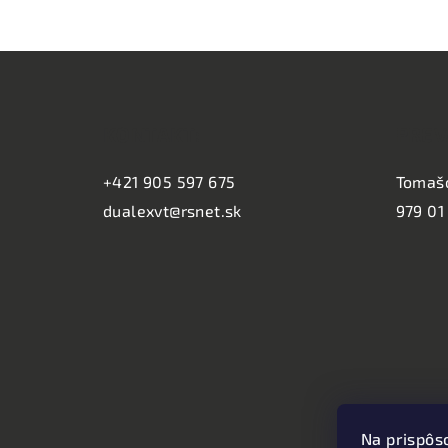
Z
á
KONTAKT:
PREV
p
ä
+421 905 597 675
Tomaš
dualexvt@rsnet.sk
979 01
t
i
e
Na prispôs