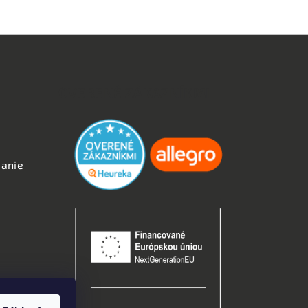
OVERENÉ ZÁKAZNÍKMI
anie
kies