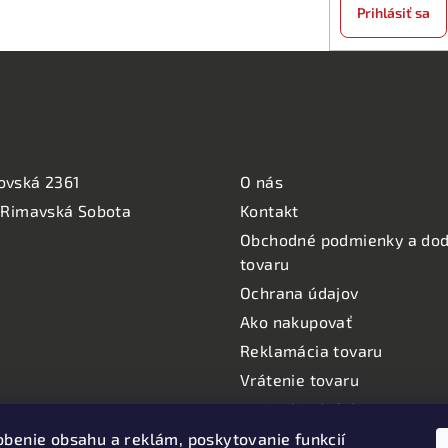
Prihlásiť sa
ÁDZKA:
NAKUPOVANIE
ovská 2361
O nás
 Rimavská Sobota
Kontakt
Obchodné podmienky a dod
tovaru
Ochrana údajov
Ako nakupovať
Reklamácia tovaru
Vrátenie tovaru
Moje objednávky
Informácie o používaní coo
obenie obsahu a reklám, poskytovanie funkcií