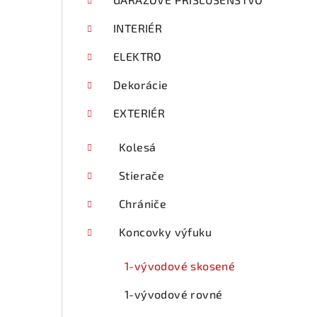
p
a
INTERIÉR
n
ELEKTRO
e
Dekorácie
l
EXTERIÉR
Kolesá
Stierače
Chrániče
Koncovky výfuku
1-vývodové skosené
1-vývodové rovné