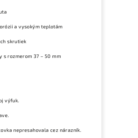
uta
korózii a vysokým teplotám
ch skrutiek
y s rozmerom 37 – 50 mm
oj výfuk.
ave.
ncovka nepresahovala cez nárazník.