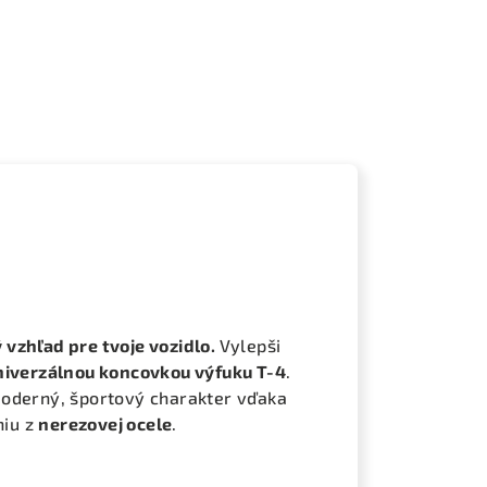
vzhľad pre tvoje vozidlo.
Vylepši
niverzálnou koncovkou výfuku T-4
.
moderný, športový charakter vďaka
niu z
nerezovej ocele
.