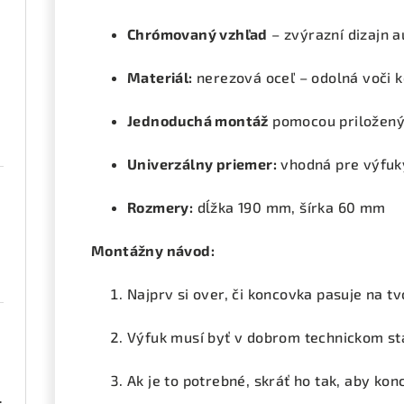
Chrómovaný vzhľad
– zvýrazní dizajn a
Materiál:
nerezová oceľ – odolná voči 
Jednoduchá montáž
pomocou priložený
Univerzálny priemer:
vhodná pre výfuk
Rozmery:
dĺžka 190 mm, šírka 60 mm
Montážny návod:
Najprv si over, či koncovka pasuje na tv
Výfuk musí byť v dobrom technickom st
Ak je to potrebné, skráť ho tak, aby ko
ená 1 pár