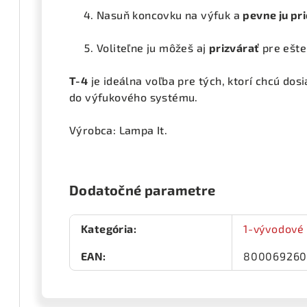
Nasuň koncovku na výfuk a
pevne ju pr
Voliteľne ju môžeš aj
prizvárať
pre ešte 
T-4
je ideálna voľba pre tých, ktorí chcú do
do výfukového systému.
Výrobca: Lampa It.
Dodatočné parametre
Kategória
:
1-vývodové
EAN
:
80006926