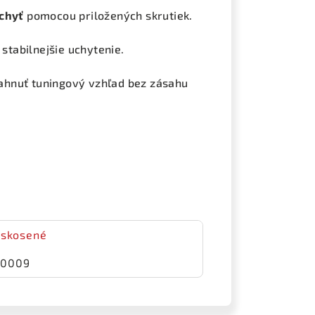
ichyť
pomocou priložených skrutiek.
stabilnejšie uchytenie.
siahnuť tuningový vzhľad bez zásahu
 skosené
00009