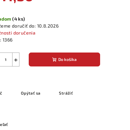
notková
a:
ladom
(4 ks)
eme doručiť do:
10.8.2026
nosti doručenia
:
1366
+
Do košíka
ač
Opýtať sa
Strážiť
eľať