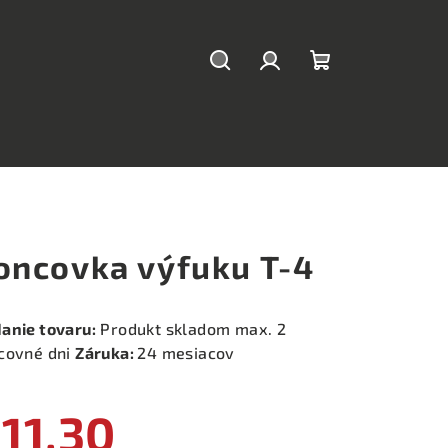
Hľadať
Prihlásenie
Nákupný
košík
oncovka výfuku T-4
anie tovaru:
Produkt skladom max. 2
covné dni
Záruka:
24 mesiacov
11,30