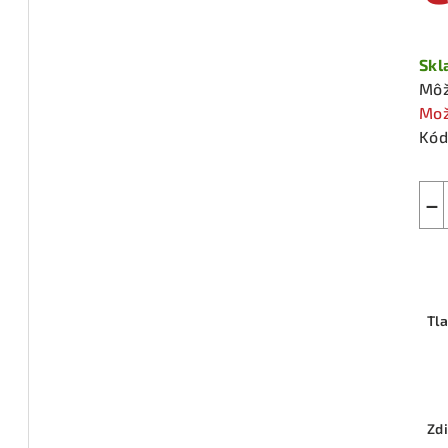
Jed
cen
Sk
Môž
Mož
Kód
−
Tl
Zdi