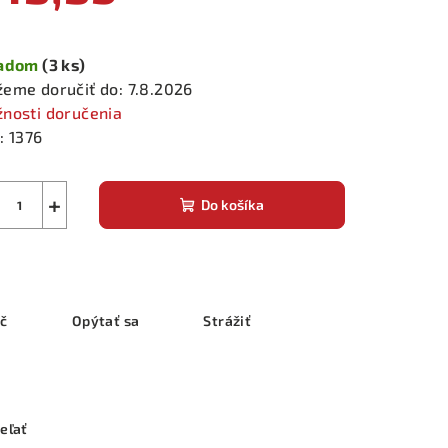
notková
a:
ladom
(3 ks)
eme doručiť do:
7.8.2026
nosti doručenia
:
1376
+
Do košíka
ač
Opýtať sa
Strážiť
eľať