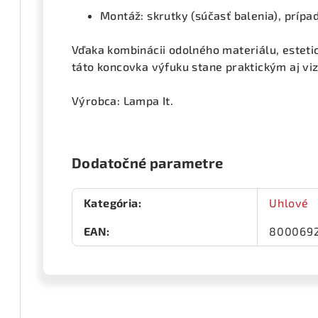
Montáž: skrutky (súčasť balenia), prípa
Vďaka kombinácii odolného materiálu, esteti
táto koncovka výfuku stane praktickým aj v
Výrobca: Lampa It.
Dodatočné parametre
Kategória
:
Uhlové
EAN
:
800069