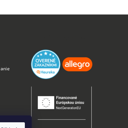
OVERENÉ ZÁKAZNÍKMI
anie
kies