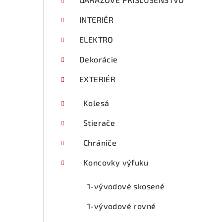
p
a
INTERIÉR
n
ELEKTRO
e
Dekorácie
l
EXTERIÉR
Kolesá
Stierače
Chrániče
Koncovky výfuku
1-vývodové skosené
1-vývodové rovné