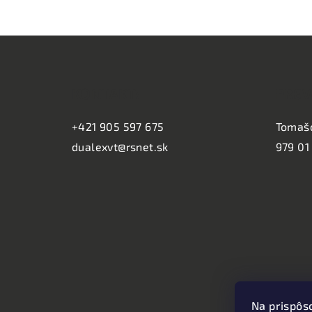
Z
á
KONTAKT:
PREV
p
ä
+421 905 597 675
Tomaš
dualexvt@rsnet.sk
979 01
t
i
e
Na prispôs