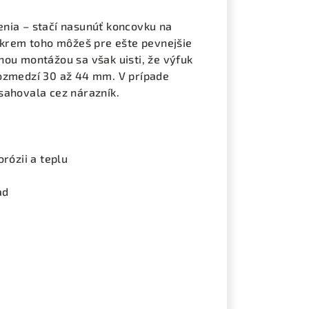
nia – stačí nasunúť koncovku na
 Okrem toho môžeš pre ešte pevnejšie
nou montážou sa však uisti, že výfuk
rozmedzí 30 až 44 mm. V prípade
sahovala cez nárazník.
rózii a teplu
ad