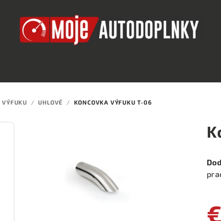
 VÝFUKU
/
UHLOVÉ
/
KONCOVKA VÝFUKU T-06
K
Dod
pra
€