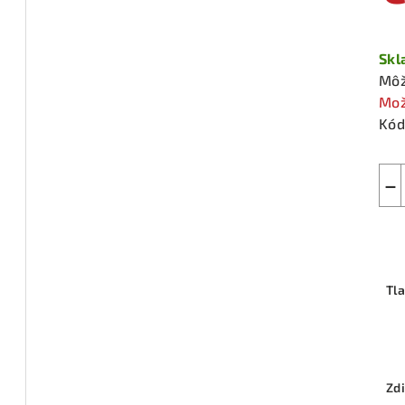
Jed
cen
Sk
Môž
Mož
Kód
−
Tl
Zdi