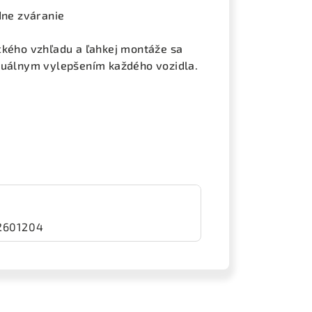
dne zváranie
ckého vzhľadu a ľahkej montáže sa
izuálnym vylepšením každého vozidla.
2601204