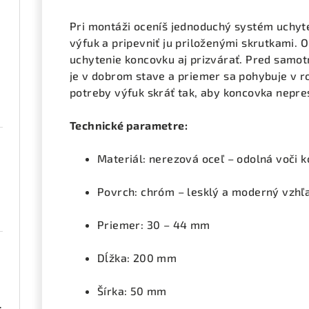
Pri montáži oceníš jednoduchý systém uchyte
výfuk a pripevniť ju priloženými skrutkami.
uchytenie koncovku aj prizvárať. Pred samot
je v dobrom stave a priemer sa pohybuje v 
potreby výfuk skráť tak, aby koncovka nepre
Technické parametre:
Materiál: nerezová oceľ – odolná voči ko
Povrch: chróm – lesklý a moderný vzhľ
Priemer: 30 – 44 mm
Dĺžka: 200 mm
Šírka: 50 mm
ená 1 pár