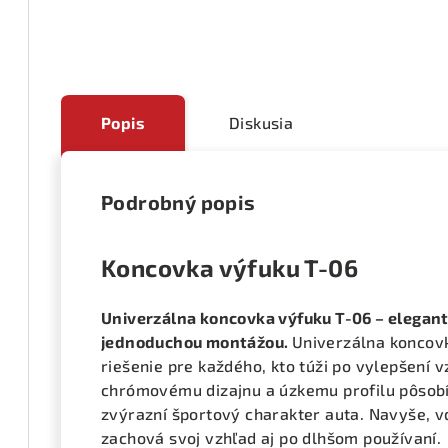
Popis
Diskusia
Podrobný popis
Koncovka výfuku T-06
Univerzálna koncovka výfuku T-06 – elegan
jednoduchou montážou.
Univerzálna koncovk
riešenie pre každého, kto túži po vylepšení 
chrómovému dizajnu a úzkemu profilu pôsobí
zvýrazní športový charakter auta. Navyše, vď
zachová svoj vzhľad aj po dlhšom používaní.