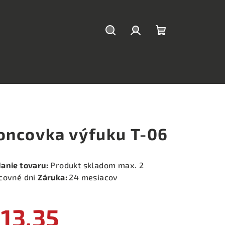
Hľadať
Prihlásenie
Nákupný
košík
oncovka výfuku T-06
anie tovaru:
Produkt skladom max. 2
covné dni
Záruka:
24 mesiacov
13,35