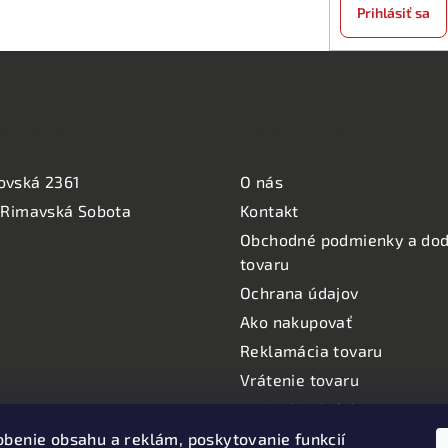
Prihlásiť sa
ÁDZKA:
NAKUPOVANIE
ovská 2361
O nás
 Rimavská Sobota
Kontakt
Obchodné podmienky a dod
tovaru
Ochrana údajov
Ako nakupovať
Reklamácia tovaru
Vrátenie tovaru
Moje objednávky
Informácie o používaní coo
obenie obsahu a reklám, poskytovanie funkcií