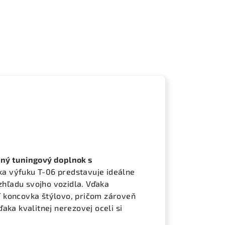
tný tuningový doplnok s
a výfuku T-06 predstavuje ideálne
vzhľadu svojho vozidla. Vďaka
 koncovka štýlovo, pričom zároveň
aka kvalitnej nerezovej oceli si