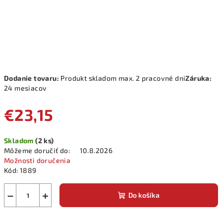
Dodanie tovaru:
Produkt skladom max. 2 pracovné dni
Záruka:
24 mesiacov
€23,15
Jednotková
Skladom
(2 ks)
cena:
Môžeme doručiť do:
10.8.2026
Možnosti doručenia
Kód:
1889
−
+
Do košíka