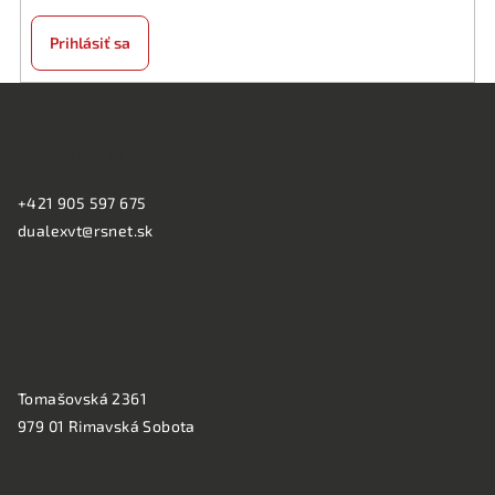
Prihlásiť sa
Z
á
KONTAKT:
p
ä
+421 905 597 675
t
dualexvt@rsnet.sk
i
e
PREVÁDZKA:
Tomašovská 2361
979 01 Rimavská Sobota