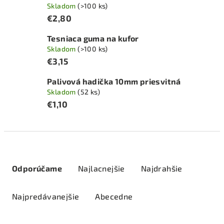
Skladom
(>100 ks)
€2,80
Tesniaca guma na kufor
Skladom
(>100 ks)
€3,15
Palivová hadička 10mm priesvitná
Skladom
(52 ks)
€1,10
R
a
Odporúčame
Najlacnejšie
Najdrahšie
d
e
Najpredávanejšie
Abecedne
n
i