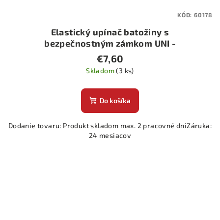
KÓD:
60178
Elastický upínač batožiny s
bezpečnostným zámkom UNI -
FLEX
€7,60
Skladom
(3 ks)
Do košíka
Dodanie tovaru: Produkt skladom max. 2 pracovné dniZáruka:
24 mesiacov