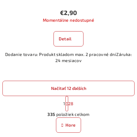
€2,90
Momentálne nedostupné
Detail
Dodanie tovaru: Produkt skladom max. 2 pracovné dniZáruka:
24 mesiacov
Načítať 12 ďalších
S
t
1
28
O
r
335
položiek celkom
á
v
n
l
Hore
k
á
o