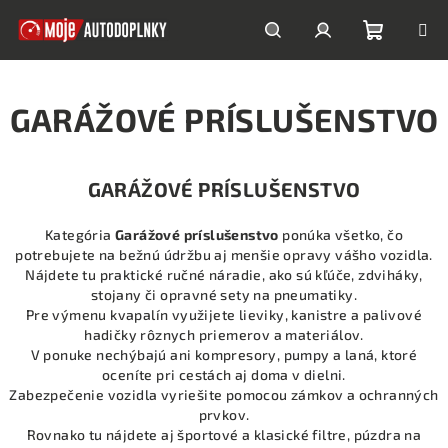
Prejsť
na
obsah
Nákupn
Hľadať
Prihlásenie
GARÁŽOVÉ PRÍSLUŠENSTVO
košík
GARÁŽOVÉ PRÍSLUŠENSTVO
Kategória
Garážové príslušenstvo
ponúka všetko, čo
potrebujete na bežnú údržbu aj menšie opravy vášho vozidla.
Nájdete tu praktické ručné náradie, ako sú kľúče, zdviháky,
stojany či opravné sety na pneumatiky.
Pre výmenu kvapalín využijete lieviky, kanistre a palivové
hadičky rôznych priemerov a materiálov.
V ponuke nechýbajú ani kompresory, pumpy a laná, ktoré
oceníte pri cestách aj doma v dielni.
Zabezpečenie vozidla vyriešite pomocou zámkov a ochranných
prvkov.
Rovnako tu nájdete aj športové a klasické filtre, púzdra na