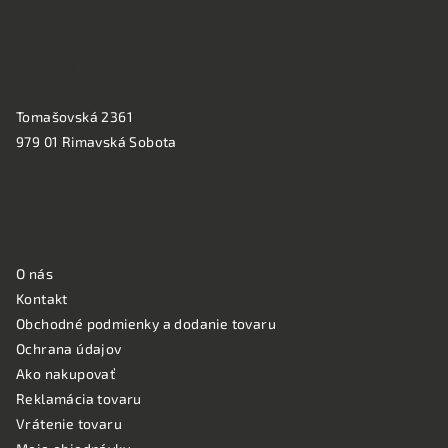
e
PREVÁDZKA:
Tomašovská 2361
979 01 Rimavská Sobota
NAKUPOVANIE
O nás
Kontakt
Obchodné podmienky a dodanie tovaru
Ochrana údajov
Ako nakupovať
Reklamácia tovaru
Vrátenie tovaru