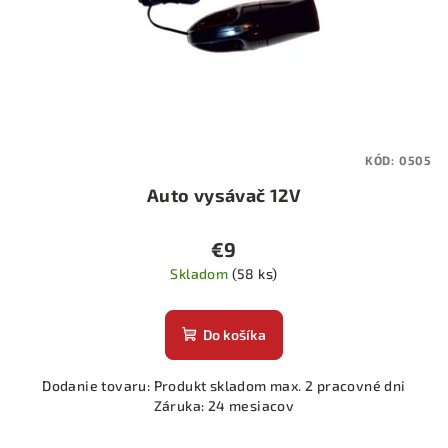
r
o
d
u
k
t
KÓD:
0505
o
Auto vysávač 12V
v
€9
Skladom
(58 ks)
Do košíka
Dodanie tovaru: Produkt skladom max. 2 pracovné dni
Záruka: 24 mesiacov