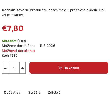
Dodanie tovaru:
Produkt skladom max. 2 pracovné dni
Záruka:
24 mesiacov
€7,80
Jednotková
Skladom
(1 ks)
cena:
Môžeme doručiť do:
11.8.2026
Možnosti doručenia
Kód:
1920
−
+
Do košíka
Opýtať sa
Strážiť
Zdieľať