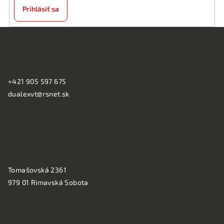
Prihlásiť sa
Z
á
KONTAKT:
p
ä
+421 905 597 675
t
dualexvt@rsnet.sk
i
e
PREVÁDZKA:
Tomašovská 2361
979 01 Rimavská Sobota