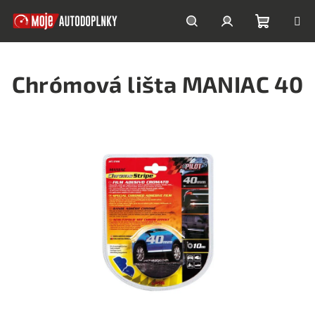
Prejsť
na
obsah
Nákupn
Hľadať
Prihlásenie
Chrómová lišta MANIAC 40
košík