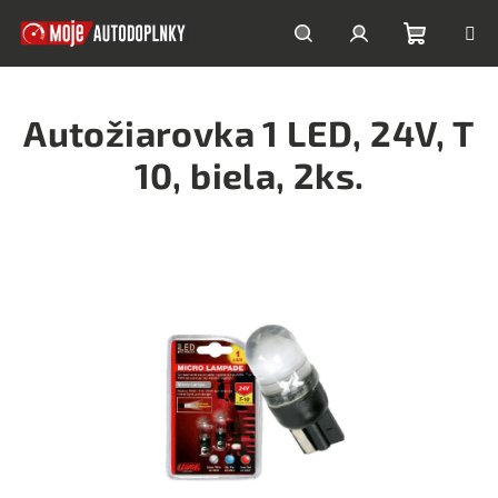
Prejsť
na
obsah
Nákupn
Hľadať
Prihlásenie
Autožiarovka 1 LED, 24V, T
košík
10, biela, 2ks.