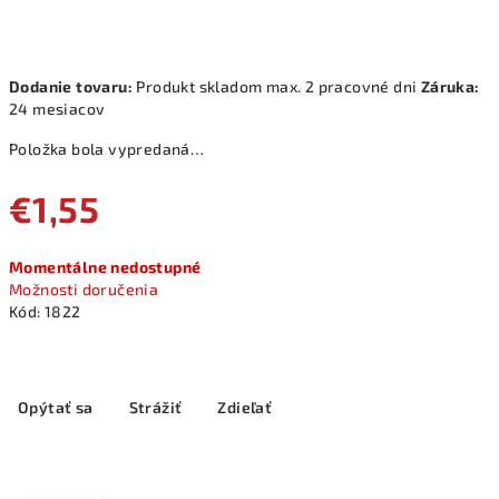
Dodanie tovaru:
Produkt skladom max. 2 pracovné dni
Záruka:
24 mesiacov
Položka bola vypredaná…
€1,55
Jednotková
Momentálne nedostupné
cena:
Možnosti doručenia
Kód:
1822
Opýtať sa
Strážiť
Zdieľať