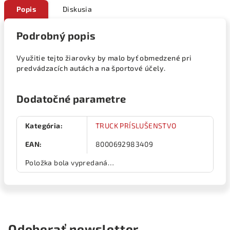
Popis
Diskusia
Podrobný popis
Využitie tejto žiarovky by malo byť obmedzené pri
predvádzacích autách a na športové účely.
Dodatočné parametre
Kategória
:
TRUCK PRÍSLUŠENSTVO
EAN
:
8000692983409
Položka bola vypredaná…
Odoberať newsletter