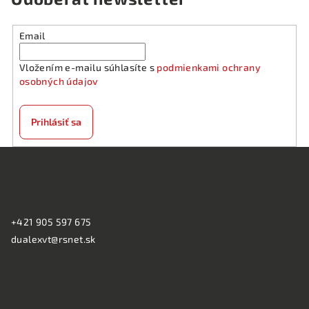
Email
Vložením e-mailu súhlasíte s
podmienkami ochrany
osobných údajov
Prihlásiť sa
Z
á
KONTAKT:
p
ä
+421 905 597 675
t
dualexvt@rsnet.sk
i
e