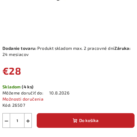
Dodanie tovaru:
Produkt skladom max. 2 pracovné dni
Záruka:
24 mesiacov
€28
Jednotková
Skladom
(4 ks)
cena:
Môžeme doručiť do:
10.8.2026
Možnosti doručenia
Kód:
26507
−
+
Do košíka