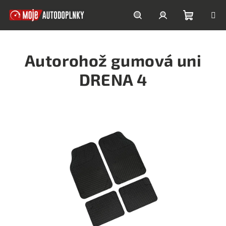
Prejsť
na
obsah
Nákupn
Hľadať
Prihlásenie
Autorohož gumová uni
košík
DRENA 4