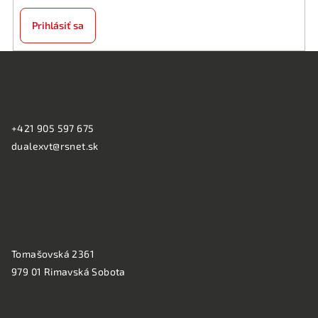
Prihlásiť sa
Z
á
KONTAKT:
p
ä
+421 905 597 675
t
dualexvt@rsnet.sk
i
e
PREVÁDZKA:
Tomašovská 2361
979 01 Rimavská Sobota