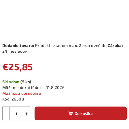
Dodanie tovaru:
Produkt skladom max. 2 pracovné dni
Záruka:
24 mesiacov
€25,85
Jednotková
Skladom
(5 ks)
cena:
Môžeme doručiť do:
11.8.2026
Možnosti doručenia
Kód:
26508
−
+
Do košíka