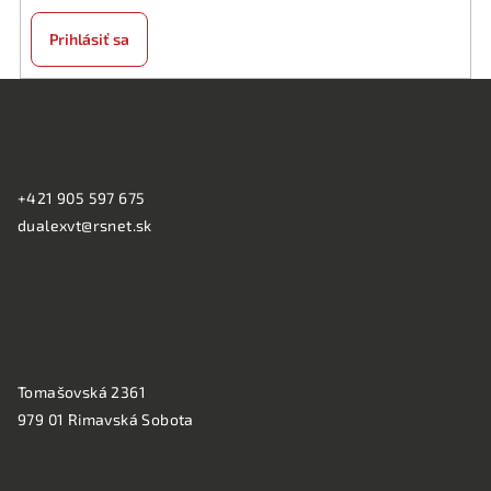
Prihlásiť sa
Z
á
KONTAKT:
p
ä
+421 905 597 675
t
dualexvt@rsnet.sk
i
e
PREVÁDZKA:
Tomašovská 2361
979 01 Rimavská Sobota