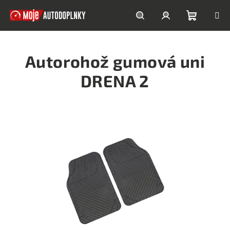
Prejsť
na
obsah
Nákupn
Hľadať
Prihlásenie
Autorohož gumová uni
košík
DRENA 2