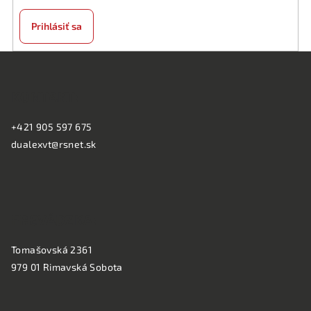
Prihlásiť sa
Z
á
KONTAKT:
p
ä
+421 905 597 675
t
dualexvt@rsnet.sk
i
e
PREVÁDZKA:
Tomašovská 2361
979 01 Rimavská Sobota