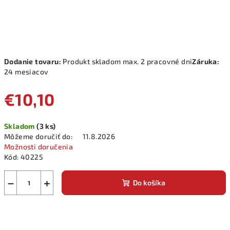
Dodanie tovaru:
Produkt skladom max. 2 pracovné dni
Záruka:
24 mesiacov
€10,10
Jednotková
Skladom
(3 ks)
cena:
Môžeme doručiť do:
11.8.2026
Možnosti doručenia
Kód:
40225
−
+
Do košíka