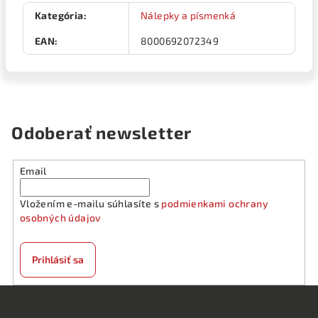
Kategória
:
Nálepky a písmenká
EAN
:
8000692072349
Odoberať newsletter
Email
Vložením e-mailu súhlasíte s
podmienkami ochrany
osobných údajov
Prihlásiť sa
Z
á