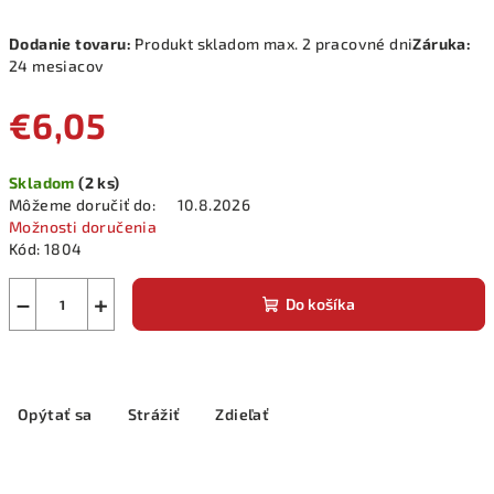
Dodanie tovaru:
Produkt skladom max. 2 pracovné dni
Záruka:
24 mesiacov
€6,05
Jednotková
Skladom
(2 ks)
cena:
Môžeme doručiť do:
10.8.2026
Možnosti doručenia
Kód:
1804
−
+
Do košíka
Opýtať sa
Strážiť
Zdieľať