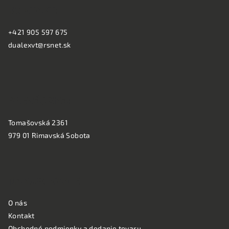
KONTAKT:
p
ä
+421 905 597 675
t
dualexvt@rsnet.sk
i
e
PREVÁDZKA:
Tomašovská 2361
979 01 Rimavská Sobota
NAKUPOVANIE
O nás
Kontakt
Obchodné podmienky a dodanie tovaru