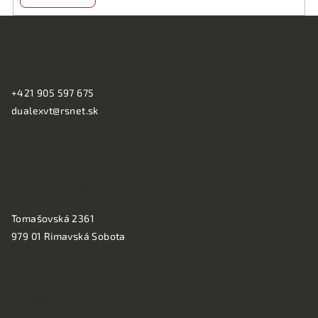
Z
á
KONTAKT:
p
ä
+421 905 597 675
t
dualexvt@rsnet.sk
i
e
PREVÁDZKA:
Tomašovská 2361
979 01 Rimavská Sobota
NAKUPOVANIE