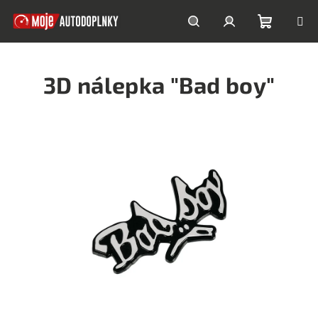
Prejsť
na
obsah
Nákupn
Hľadať
Prihlásenie
3D nálepka "Bad boy"
košík