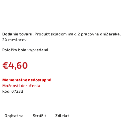
Dodanie tovaru:
Produkt skladom max. 2 pracovné dni
Záruka:
24 mesiacov
Položka bola vypredaná…
€4,60
Jednotková
Momentálne nedostupné
cena:
Možnosti doručenia
Kód:
07233
Opýtať sa
Strážiť
Zdieľať