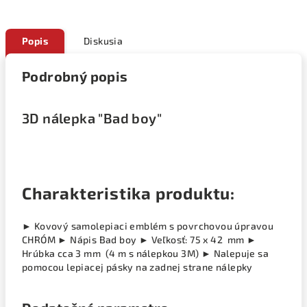
Popis
Diskusia
Podrobný popis
3D nálepka "Bad boy"
Charakteristika produktu:
► Kovový samolepiaci emblém s povrchovou úpravou
CHRÓM ► Nápis Bad boy ► Veľkosť: 75 x 42 mm ►
Hrúbka cca 3 mm (4 m s nálepkou 3M) ► Nalepuje sa
pomocou lepiacej pásky na zadnej strane nálepky