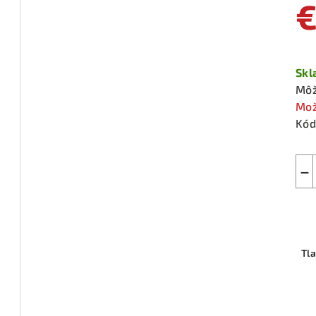
Jed
cen
Sk
Môž
Mož
Kód
−
Tl