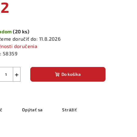
€2
notková
a:
ladom
(20 ks)
eme doručiť do:
11.8.2026
nosti doručenia
:
58359
+
Do košíka
ač
Opýtať sa
Strážiť