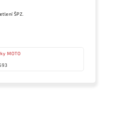
etlení ŠPZ.
ovky MOTO
593