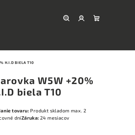
Hľadať
Prihlásenie
Nákupný
košík
 H.I.D BIELA T10
iarovka W5W +20%
.I.D biela T10
anie tovaru:
Produkt skladom max. 2
covné dni
Záruka:
24 mesiacov