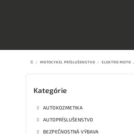
Prejsť
na
obsah
/
MOTOCYKEL PRÍSLUŠENSTVO
/
ELEKTRO MOTO
DOMOV
B
o
Kategórie
Preskočiť
kategórie
č
AUTOKOZMETIKA
n
AUTOPRÍSLUŠENSTVO
ý
BEZPEČNOSTNÁ VÝBAVA