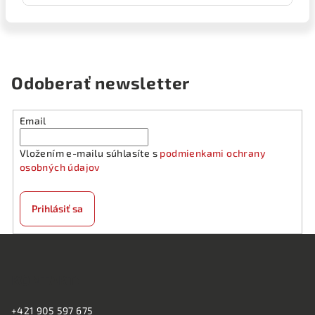
Odoberať newsletter
Email
Vložením e-mailu súhlasíte s
podmienkami ochrany
osobných údajov
Prihlásiť sa
Z
á
KONTAKT:
p
ä
+421 905 597 675