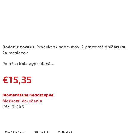
Dodanie tovaru:
Produkt skladom max. 2 pracovné dni
Záruka:
24 mesiacov
Položka bola vypredaná…
€15,35
Jednotková
Momentálne nedostupné
cena:
Možnosti doručenia
Kód:
91305
Opýtať sa
Strážiť
Zdieľať