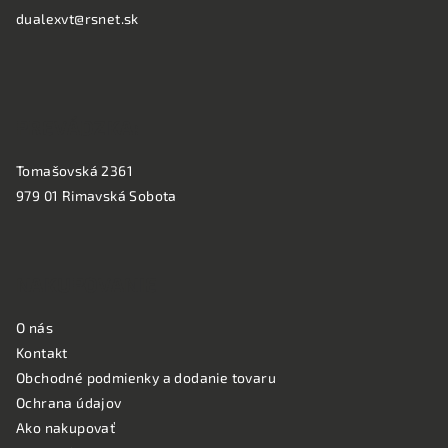
t
dualexvt@rsnet.sk
i
e
PREVÁDZKA:
Tomašovská 2361
979 01 Rimavská Sobota
NAKUPOVANIE
O nás
Kontakt
Obchodné podmienky a dodanie tovaru
Ochrana údajov
Ako nakupovať