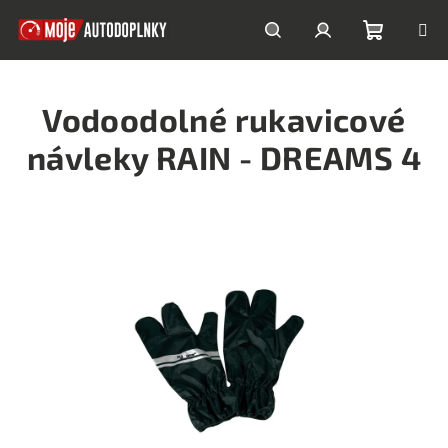
Prejsť
na
obsah
Nákupn
Hľadať
Prihlásenie
Vodoodolné rukavicové
košík
návleky RAIN - DREAMS 4