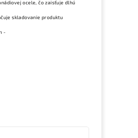
ádiovej ocele, čo zaisťuje dlhú
hčuje skladovanie produktu
h -