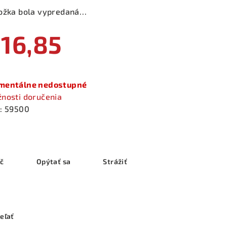
ožka bola vypredaná…
16,85
notková
a:
entálne nedostupné
nosti doručenia
:
59500
ač
Opýtať sa
Strážiť
eľať