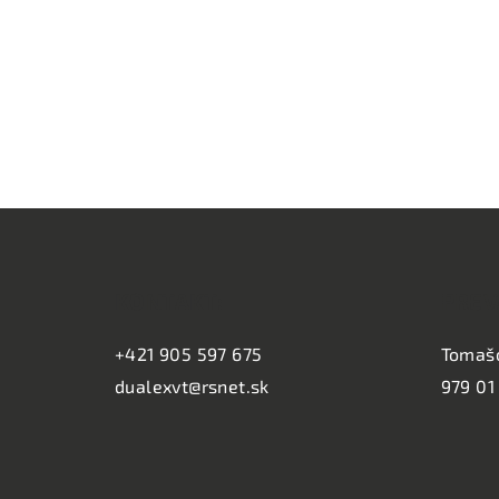
Z
á
KONTAKT:
PREV
p
ä
+421 905 597 675
Tomaš
dualexvt@rsnet.sk
979 01
t
i
e