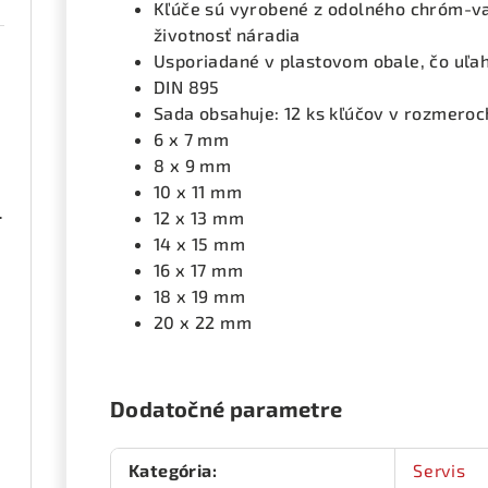
Kľúče sú vyrobené z odolného chróm-van
životnosť náradia
Usporiadané v plastovom obale, čo uľa
DIN 895
Sada obsahuje: 12 ks kľúčov v rozmeroc
6 x 7 mm
8 x 9 mm
10 x 11 mm
ená 1 pár
12 x 13 mm
14 x 15 mm
16 x 17 mm
18 x 19 mm
20 x 22 mm
Dodatočné parametre
Kategória
:
Servis