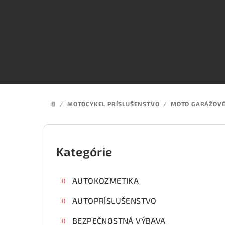
Prejsť
na
obsah
/
MOTOCYKEL PRÍSLUŠENSTVO
/
MOTO GARÁŽOVÉ
DOMOV
B
o
Kategórie
Preskočiť
kategórie
č
AUTOKOZMETIKA
n
AUTOPRÍSLUŠENSTVO
ý
BEZPEČNOSTNÁ VÝBAVA