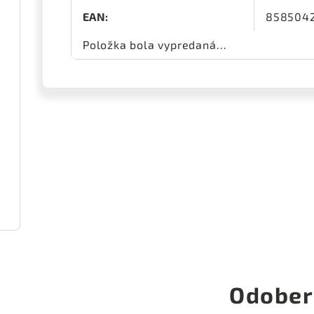
EAN
:
858504
Položka bola vypredaná…
Odober