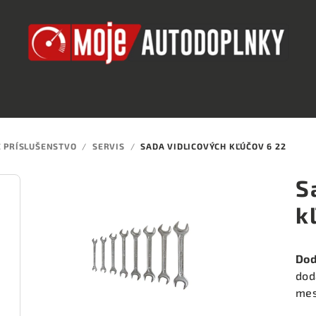
 PRÍSLUŠENSTVO
/
SERVIS
/
SADA VIDLICOVÝCH KĽÚČOV 6 22
S
k
Dod
dod
mes