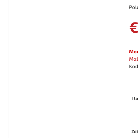
Pol
€
Jed
cen
Mom
Mož
Kód
Tl
Zdi