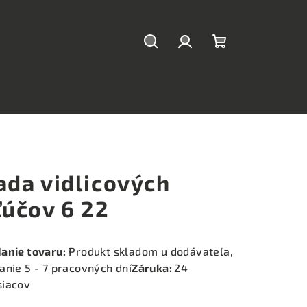
Hľadať
Prihlásenie
Nákupný
košík
ada vidlicových
ľúčov 6 22
anie tovaru:
Produkt skladom u dodávateľa,
anie 5 - 7 pracovných dní
Záruka:
24
iacov