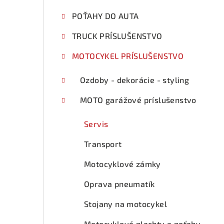
p
POŤAHY DO AUTA
a
TRUCK PRÍSLUŠENSTVO
n
e
MOTOCYKEL PRÍSLUŠENSTVO
l
Ozdoby - dekorácie - styling
MOTO garážové príslušenstvo
Servis
Transport
Motocyklové zámky
Oprava pneumatík
Stojany na motocykel
Motocyklové plachty a poťahy