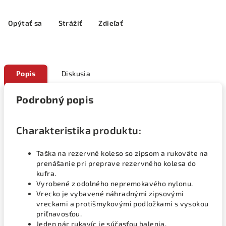
Opýtať sa
Strážiť
Zdieľať
Popis
Diskusia
Podrobný popis
Charakteristika produktu:
Taška na rezervné koleso so zipsom a rukoväte na
prenášanie pri preprave rezervného kolesa do
kufra.
Vyrobené z odolného nepremokavého nylonu.
Vrecko je vybavené náhradnými zipsovými
vreckami a protišmykovými podložkami s vysokou
priľnavosťou.
Jeden pár rukavíc je súčasťou balenia.