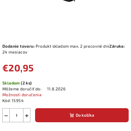
Dodanie tovaru:
Produkt skladom max. 2 pracovné dni
Záruka:
24 mesiacov
€20,95
Jednotková
Skladom
(2 ks)
cena:
Môžeme doručiť do:
11.8.2026
Možnosti doručenia
Kód:
15954
−
+
Do košíka