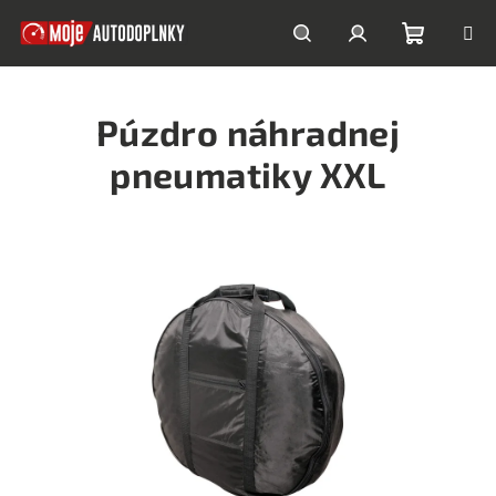
Prejsť
na
obsah
Nákupn
Hľadať
Prihlásenie
Púzdro náhradnej
košík
pneumatiky XXL