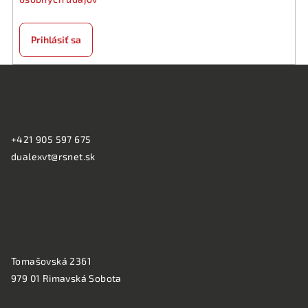
Prihlásiť sa
Z
á
KONTAKT:
p
ä
+421 905 597 675
t
dualexvt@rsnet.sk
i
e
PREVÁDZKA:
Tomašovská 2361
979 01 Rimavská Sobota