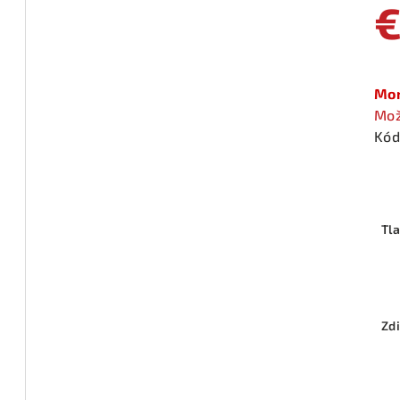
€
Jed
cen
Mom
Mož
Kód
Tl
Zdi