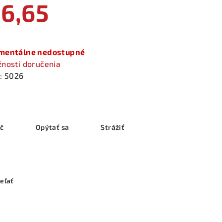
6,65
notková
a:
entálne nedostupné
nosti doručenia
:
5026
ač
Opýtať sa
Strážiť
eľať