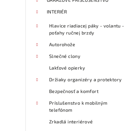
p
a
INTERIÉR
n
Hlavice riadiacej páky - volantu -
e
poťahy ručnej brzdy
l
Autorohože
Slnečné clony
Lakťové opierky
Držiaky organizéry a protektory
Bezpečnosť a komfort
Príslušenstvo k mobilným
telefónom
Zrkadlá interiérové