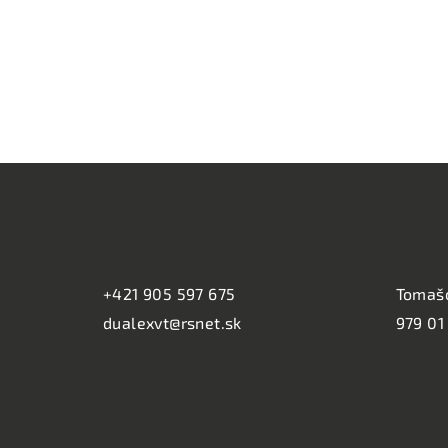
Z
á
KONTAKT:
PREV
p
ä
+421 905 597 675
Tomaš
dualexvt@rsnet.sk
979 01
t
i
e