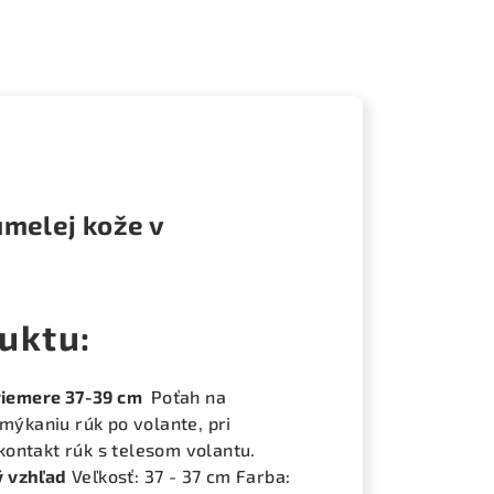
umelej kože v
uktu:
riemere 37-39 cm
Poťah na
šmýkaniu rúk po volante, pri
ontakt rúk s telesom volantu.
ý vzhľad
Veľkosť: 37 - 37 cm Farba: