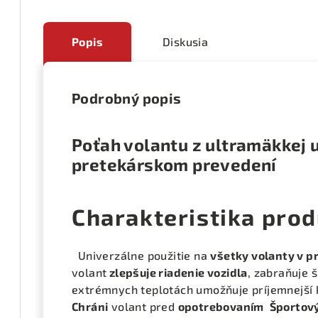
Popis
Diskusia
Podrobný popis
Poťah volantu z ultramäkkej 
pretekárskom prevedení
Charakteristika prod
Univerzálne použitie na
všetky volanty v p
volant
zlepšuje riadenie vozidla
, zabraňuje 
extrémnych teplotách umožňuje príjemnejší k
Chráni
volant pred
opotrebovaním
Športov