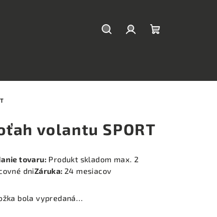
Hľadať
Prihlásenie
Nákupný
košík
T
oťah volantu SPORT
anie tovaru:
Produkt skladom max. 2
covné dni
Záruka:
24 mesiacov
ožka bola vypredaná…