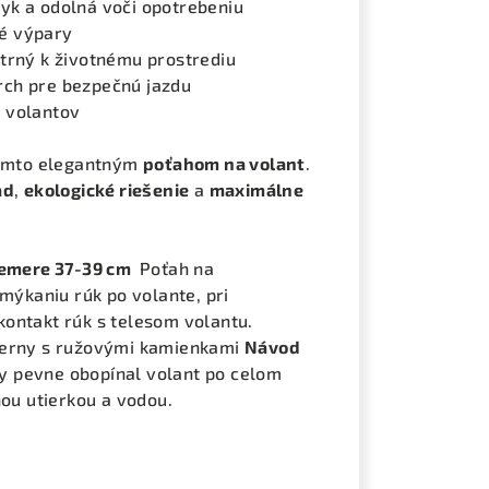
yk a odolná voči opotrebeniu
é výpary
trný k životnému prostrediu
ch pre bezpečnú jazdu
 volantov
 týmto elegantným
poťahom na volant
.
ad
,
ekologické riešenie
a
maximálne
iemere 37-39 cm
Poťah na
šmýkaniu rúk po volante, pri
ontakt rúk s telesom volantu.
ierny s ružovými kamienkami
Návod
by pevne obopínal volant po celom
nou utierkou a vodou.