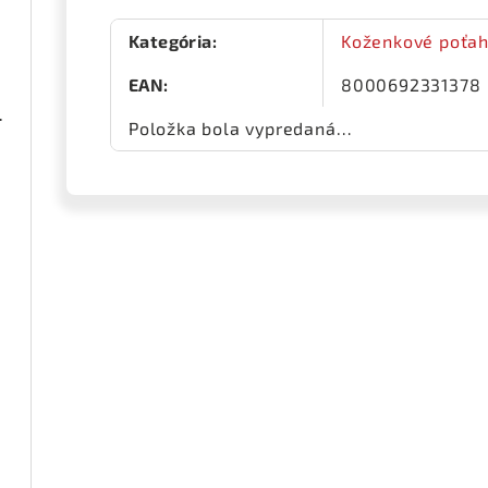
Kategória
:
Koženkové poťah
EAN
:
8000692331378
ená 1 pár
Položka bola vypredaná…