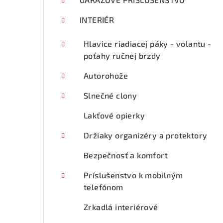
p
a
INTERIÉR
n
Hlavice riadiacej páky - volantu -
e
poťahy ručnej brzdy
l
Autorohože
Slnečné clony
Lakťové opierky
Držiaky organizéry a protektory
Bezpečnosť a komfort
Príslušenstvo k mobilným
telefónom
Zrkadlá interiérové