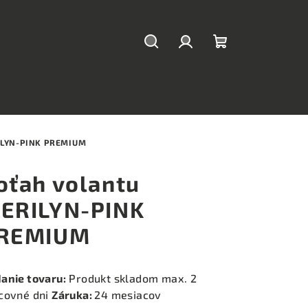
Hľadať
Prihlásenie
Nákupný
košík
LYN-PINK PREMIUM
oťah volantu
ERILYN-PINK
REMIUM
anie tovaru:
Produkt skladom max. 2
covné dni
Záruka:
24 mesiacov