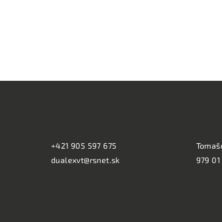
Z
á
KONTAKT:
PREV
p
ä
+421 905 597 675
Tomaš
dualexvt@rsnet.sk
979 01
t
i
e