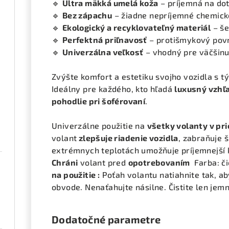
🔹
Ultra mäkká umelá koža
– príjemná na dot
🔹
Bez zápachu
– žiadne nepríjemné chemick
🔹
Ekologický a recyklovateľný materiál
– še
🔹
Perfektná priľnavosť
– protišmykový povr
🔹
Univerzálna veľkosť
– vhodný pre väčšinu
Zvýšte komfort a estetiku svojho vozidla s
Ideálny pre každého, kto hľadá
luxusný vzhľ
pohodlie pri šoférovaní
.
Univerzálne použitie na
všetky volanty v pr
volant
zlepšuje riadenie vozidla
, zabraňuje 
extrémnych teplotách umožňuje príjemnejší k
Chráni
volant pred
opotrebovaním
Farba: č
na použitie :
Poťah volantu natiahnite tak, a
obvode. Nenaťahujte násilne. Čistite len jem
Dodatočné parametre