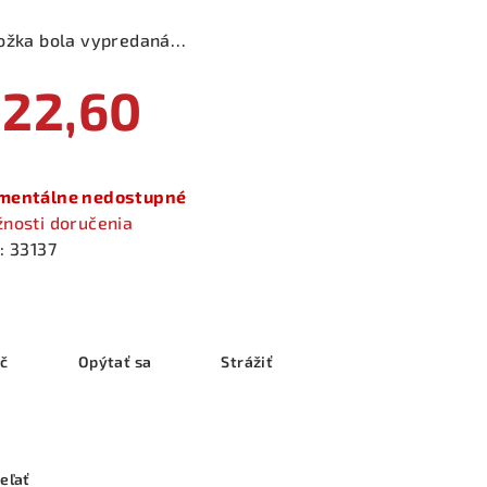
ožka bola vypredaná…
22,60
notková
a:
entálne nedostupné
nosti doručenia
:
33137
ač
Opýtať sa
Strážiť
eľať