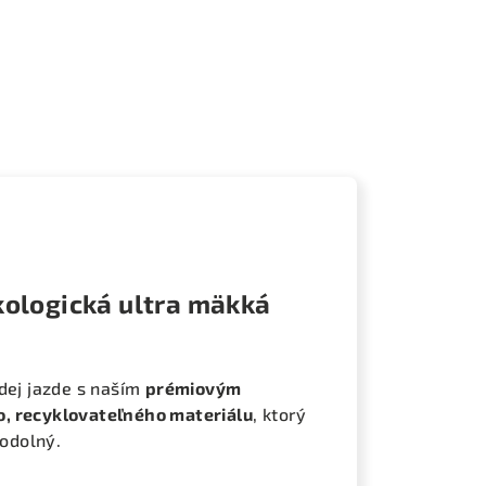
kologická ultra mäkká
dej jazde s naším
prémiovým
o, recyklovateľného materiálu
, ktorý
 odolný.