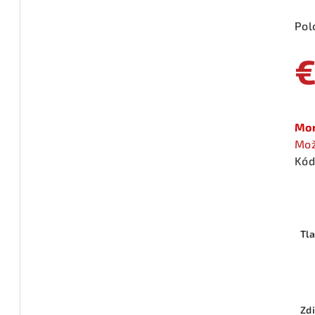
Pol
€
Jed
cen
Mom
Mož
Kód
Tl
Zdi