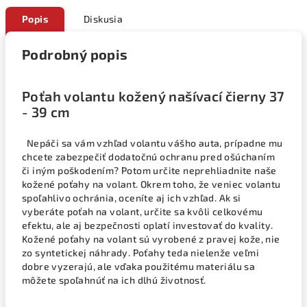
Popis
Diskusia
Podrobný popis
Poťah volantu kožený našívací čierny 37
- 39 cm
Nepáči sa vám vzhľad volantu vášho auta, prípadne mu
chcete zabezpečiť dodatočnú ochranu pred ošúchaním
či iným poškodením? Potom určite neprehliadnite naše
kožené poťahy na volant. Okrem toho, že veniec volantu
spoľahlivo ochránia, oceníte aj ich vzhľad. Ak si
vyberáte poťah na volant, určite sa kvôli celkovému
efektu, ale aj bezpečnosti oplatí investovať do kvality.
Kožené poťahy na volant sú vyrobené z pravej kože, nie
zo syntetickej náhrady. Poťahy teda nielenže veľmi
dobre vyzerajú, ale vďaka použitému materiálu sa
môžete spoľahnúť na ich dlhú životnosť.