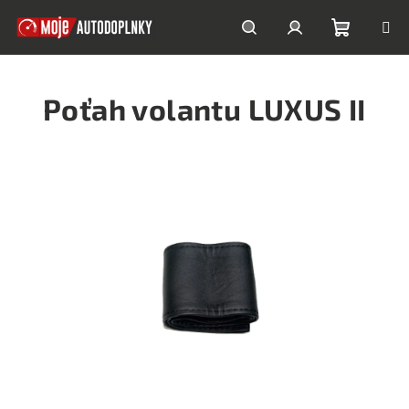
Prejsť
na
obsah
Nákupn
Hľadať
Prihlásenie
Poťah volantu LUXUS II
košík