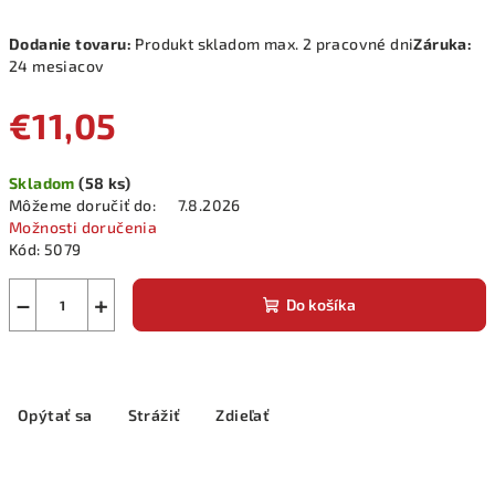
Dodanie tovaru:
Produkt skladom max. 2 pracovné dni
Záruka:
24 mesiacov
€11,05
Jednotková
Skladom
(58 ks)
cena:
Môžeme doručiť do:
7.8.2026
Možnosti doručenia
Kód:
5079
−
+
Do košíka
Opýtať sa
Strážiť
Zdieľať