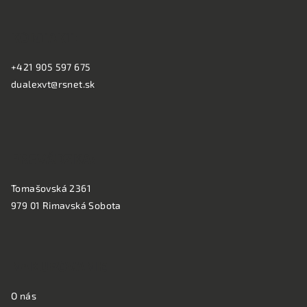
Z
á
KONTAKT:
p
ä
+421 905 597 675
t
dualexvt@rsnet.sk
i
e
PREVÁDZKA:
Tomašovská 2361
979 01 Rimavská Sobota
NAKUPOVANIE
O nás