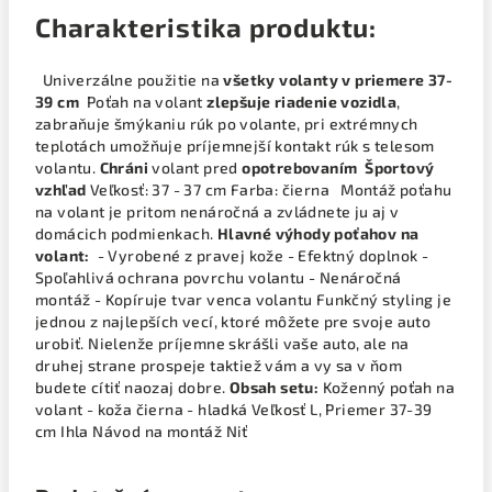
Charakteristika produktu:
Univerzálne použitie na
všetky volanty v priemere 37-
39 cm
Poťah na volant
zlepšuje riadenie vozidla
,
zabraňuje šmýkaniu rúk po volante, pri extrémnych
teplotách umožňuje príjemnejší kontakt rúk s telesom
volantu.
Chráni
volant pred
opotrebovaním
Športový
vzhľad
Veľkosť: 37 - 37 cm Farba: čierna Montáž poťahu
na volant je pritom nenáročná a zvládnete ju aj v
domácich podmienkach.
Hlavné výhody poťahov na
volant:
- Vyrobené z pravej kože - Efektný doplnok -
Spoľahlivá ochrana povrchu volantu - Nenáročná
montáž - Kopíruje tvar venca volantu Funkčný styling je
jednou z najlepších vecí, ktoré môžete pre svoje auto
urobiť. Nielenže príjemne skrášli vaše auto, ale na
druhej strane prospeje taktiež vám a vy sa v ňom
budete cítiť naozaj dobre.
Obsah setu:
Koženný poťah na
volant - koža čierna - hladká Veľkosť L, Priemer 37-39
cm Ihla Návod na montáž Niť