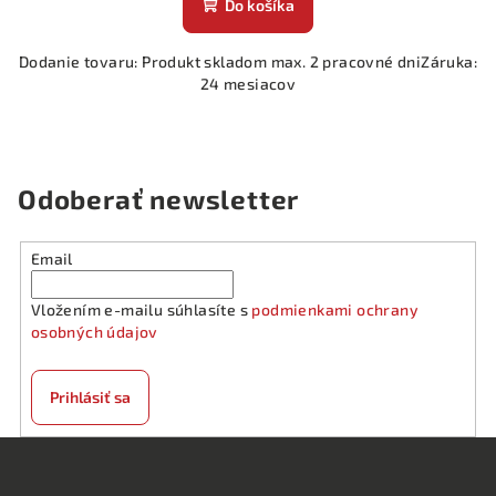
Do košíka
Dodanie tovaru: Produkt skladom max. 2 pracovné dniZáruka:
24 mesiacov
Odoberať newsletter
Email
Vložením e-mailu súhlasíte s
podmienkami ochrany
osobných údajov
Prihlásiť sa
Z
á