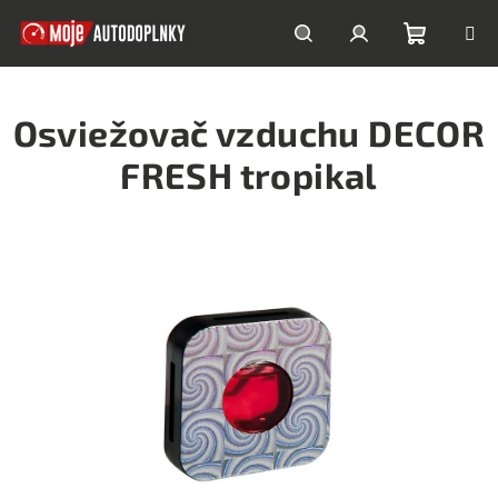
Prejsť
na
obsah
Nákupn
Hľadať
Prihlásenie
Osviežovač vzduchu DECOR
košík
FRESH tropikal