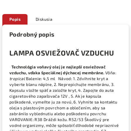
Popis
Diskusia
Podrobný popis
LAMPA OSVIEŽOVAČ VZDUCHU
Technológia voňavý olej je najlepší osviežovač
vzduchu, vďaka špeciálnej dýchacej membráne.
Vôňa:
tropical
Balenie: 4,5 ml Návod: 1. Zdvihnite kryt a
vyberte blanu náplne, 2. Neprepichujte membránu, 3.
Kapsulu vložte späť a založte kryt, 4. Zapojte do auta
cigaretového zapaľovača 12V , 5. Ak je kapsula
poškodená, vymeňte ju za novú, 6. Vyhnite sa kontaktu
oleja s plastovým povrchom a oblečením, aby sa
zabránilo vyblednutiu alebo poškodeniu povrchu
VAROVANIE: R38 Dráždi kožu. R52/53 Škodlivý pre
vodné organizmy, môže spôsobiť dlhodobé nepriaznivé