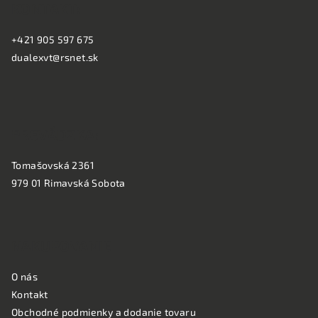
KONTAKT:
p
ä
+421 905 597 675
t
dualexvt@rsnet.sk
i
e
PREVÁDZKA:
Tomašovská 2361
979 01 Rimavská Sobota
NAKUPOVANIE
O nás
Kontakt
Obchodné podmienky a dodanie tovaru