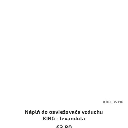
KÓD:
35196
Náplň do osviežovača vzduchu
KING - levandula
€3,80