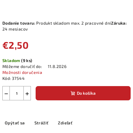
Dodanie tovaru:
Produkt skladom max. 2 pracovné dni
Záruka:
24 mesiacov
€2,50
Jednotková
Skladom
(9 ks)
cena:
Môžeme doručiť do:
11.8.2026
Možnosti doručenia
Kód:
37544
−
+
Do košíka
Opýtať sa
Strážiť
Zdieľať