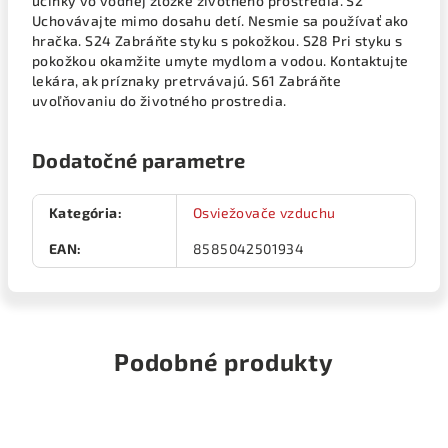
účinky vo vodnej zložke životného prostredia. S2
Uchovávajte mimo dosahu detí. Nesmie sa používať ako
hračka. S24 Zabráňte styku s pokožkou. S28 Pri styku s
pokožkou okamžite umyte mydlom a vodou. Kontaktujte
lekára, ak príznaky pretrvávajú. S61 Zabráňte
uvoľňovaniu do životného prostredia.
Dodatočné parametre
Kategória
:
Osviežovače vzduchu
EAN
:
8585042501934
Podobné produkty