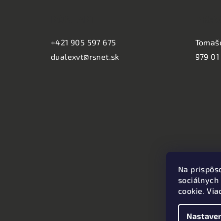
á
KONTAKT:
PREV
p
ä
+421 905 597 675
Tomaš
dualexvt@rsnet.sk
979 01
t
i
e
Na prispôs
sociálnych
cookie. Via
Nastaven