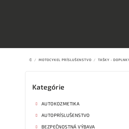
Prejsť
na
obsah
/
MOTOCYKEL PRÍSLUŠENSTVO
/
TAŠKY - DOPLNK
DOMOV
B
o
Kategórie
Preskočiť
kategórie
č
AUTOKOZMETIKA
n
AUTOPRÍSLUŠENSTVO
ý
BEZPEČNOSTNÁ VÝBAVA