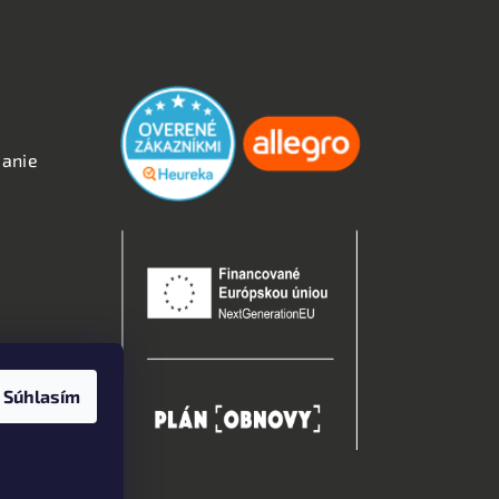
OVERENÉ ZÁKAZNÍKMI
anie
kies
Súhlasím