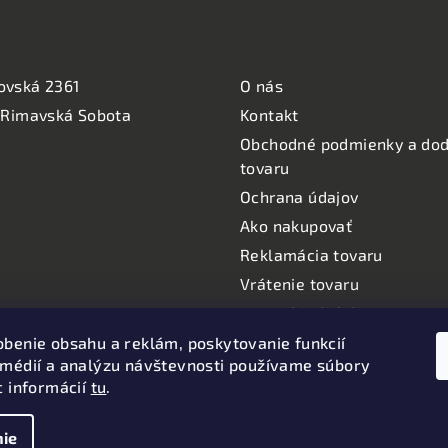
ÁDZKA:
NAKUPOVANIE
ovská 2361
O nás
 Rimavská Sobota
Kontakt
Obchodné podmienky a dod
tovaru
Ochrana údajov
Ako nakupovať
Reklamácia tovaru
Vrátenie tovaru
Moje objednávky
Informácie o používaní coo
obenie obsahu a reklám, poskytovanie funkcií
 médií a analýzu návštevnosti používame súbory
Oznamy
c informácií
tu
.
ie