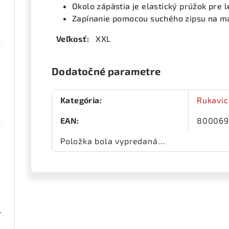
Okolo zápästia je elastický prúžok pre l
Zapínanie pomocou suchého zipsu na m
Veľkosť:
XXL
Dodatočné parametre
Kategória
:
Rukavi
EAN
:
800069
Položka bola vypredaná…
ená 1 pár