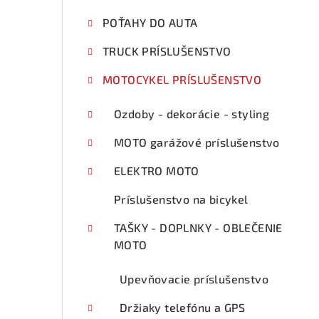
p
POŤAHY DO AUTA
a
TRUCK PRÍSLUŠENSTVO
n
e
MOTOCYKEL PRÍSLUŠENSTVO
l
Ozdoby - dekorácie - styling
MOTO garážové príslušenstvo
ELEKTRO MOTO
Príslušenstvo na bicykel
TAŠKY - DOPLNKY - OBLEČENIE
MOTO
Upevňovacie príslušenstvo
Držiaky telefónu a GPS