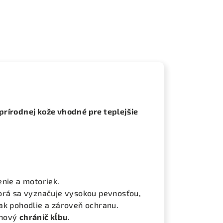
prírodnej kože vhodné pre teplejšie
enie a motoriek.
torá sa vyznačuje vysokou pevnosťou,
ak pohodlie a zároveň ochranu.
ánový
chránič kĺbu
.