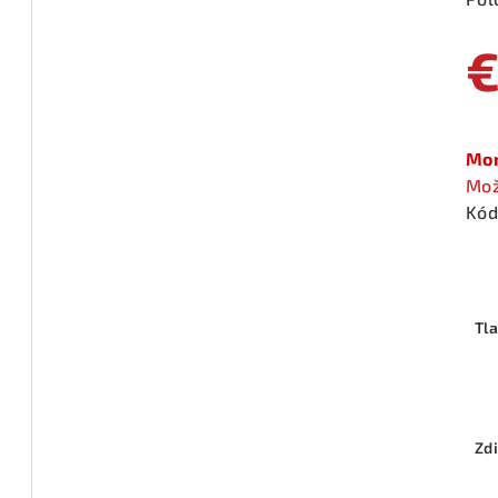
€
Jed
cen
Mom
Mož
Kód
Tl
Zdi