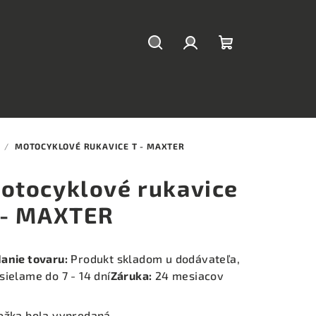
Hľadať
Prihlásenie
Nákupný
košík
/
MOTOCYKLOVÉ RUKAVICE T - MAXTER
otocyklové rukavice
 - MAXTER
anie tovaru:
Produkt skladom u dodávateľa,
sielame do 7 - 14 dní
Záruka:
24 mesiacov
ožka bola vypredaná…