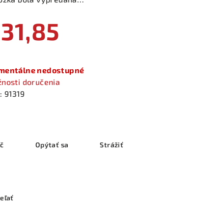
31,85
notková
a:
entálne nedostupné
nosti doručenia
:
91319
ač
Opýtať sa
Strážiť
eľať