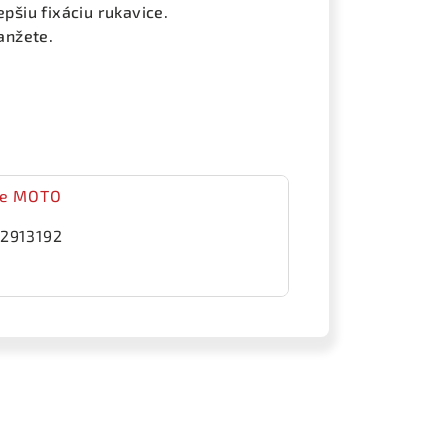
epšiu fixáciu rukavice.
anžete.
ce MOTO
2913192