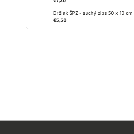
€7,20
Držiak ŠPZ - suchý zips 50 x 10 cm
€5,50
Z