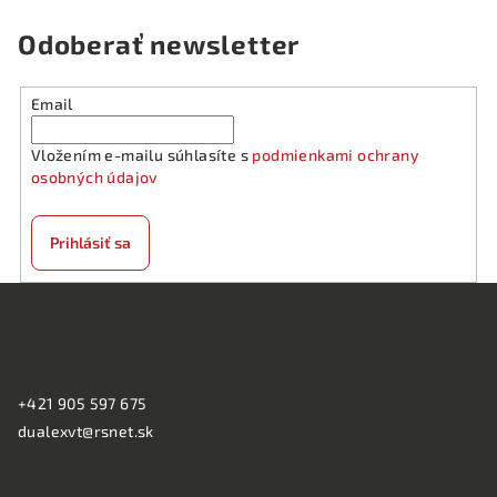
Odoberať newsletter
Email
Vložením e-mailu súhlasíte s
podmienkami ochrany
osobných údajov
Prihlásiť sa
Z
á
KONTAKT:
p
ä
+421 905 597 675
t
dualexvt@rsnet.sk
i
e