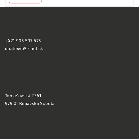
Z
á
KONTAKT:
p
ä
+421 905 597 675
t
dualexvt@rsnet.sk
i
e
PREVÁDZKA:
Tomašovská 2361
979 01 Rimavská Sobota
NAKUPOVANIE