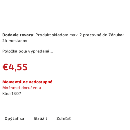
Dodanie tovaru:
Produkt skladom max. 2 pracovné dni
Záruka:
24 mesiacov
Položka bola vypredaná…
€4,55
Jednotková
Momentálne nedostupné
cena:
Možnosti doručenia
Kód:
1807
Opýtať sa
Strážiť
Zdieľať